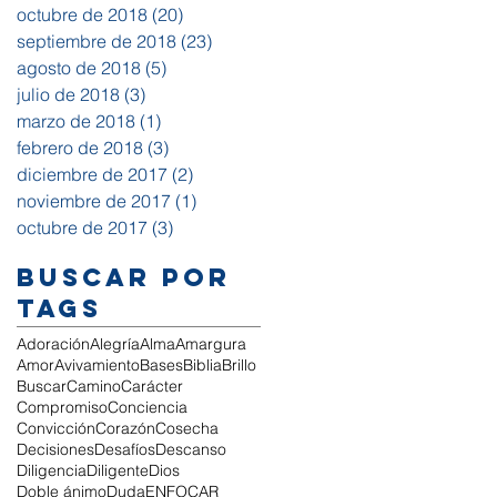
octubre de 2018
(20)
20 entradas
septiembre de 2018
(23)
23 entradas
agosto de 2018
(5)
5 entradas
julio de 2018
(3)
3 entradas
marzo de 2018
(1)
1 entrada
febrero de 2018
(3)
3 entradas
diciembre de 2017
(2)
2 entradas
noviembre de 2017
(1)
1 entrada
octubre de 2017
(3)
3 entradas
Buscar por
tags
Adoración
Alegría
Alma
Amargura
Amor
Avivamiento
Bases
Biblia
Brillo
Buscar
Camino
Carácter
Compromiso
Conciencia
Convicción
Corazón
Cosecha
Decisiones
Desafíos
Descanso
Diligencia
Diligente
Dios
Doble ánimo
Duda
ENFOCAR