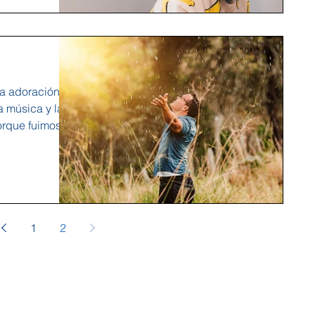
a adoración
la música y la
orque fuimos...
1
2