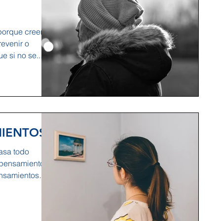
porque creen
revenir o
e si no se...
MIENTOS
asa todo
 pensamientos
ensamientos