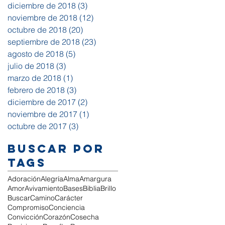
diciembre de 2018
(3)
3 entradas
noviembre de 2018
(12)
12 entradas
octubre de 2018
(20)
20 entradas
septiembre de 2018
(23)
23 entradas
agosto de 2018
(5)
5 entradas
julio de 2018
(3)
3 entradas
marzo de 2018
(1)
1 entrada
febrero de 2018
(3)
3 entradas
diciembre de 2017
(2)
2 entradas
noviembre de 2017
(1)
1 entrada
octubre de 2017
(3)
3 entradas
Buscar por
tags
Adoración
Alegría
Alma
Amargura
Amor
Avivamiento
Bases
Biblia
Brillo
Buscar
Camino
Carácter
Compromiso
Conciencia
Convicción
Corazón
Cosecha