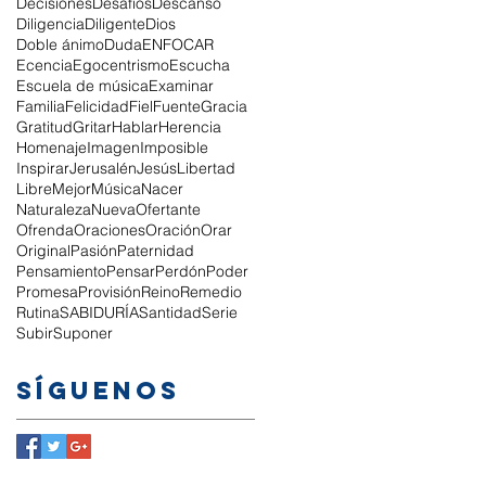
Decisiones
Desafíos
Descanso
Diligencia
Diligente
Dios
Doble ánimo
Duda
ENFOCAR
Ecencia
Egocentrismo
Escucha
Escuela de música
Examinar
Familia
Felicidad
Fiel
Fuente
Gracia
Gratitud
Gritar
Hablar
Herencia
Homenaje
Imagen
Imposible
Inspirar
Jerusalén
Jesús
Libertad
Libre
Mejor
Música
Nacer
Naturaleza
Nueva
Ofertante
Ofrenda
Oraciones
Oración
Orar
Original
Pasión
Paternidad
Pensamiento
Pensar
Perdón
Poder
Promesa
Provisión
Reino
Remedio
Rutina
SABIDURÍA
Santidad
Serie
Subir
Suponer
Síguenos