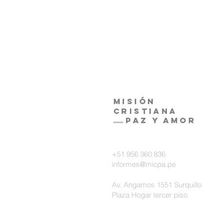
Misión
Cristiana
Paz y amor
+51 956 360 836
informes@micpa.pe
Av. Angamos 1551 Surquillo
Plaza Hogar tercer piso.