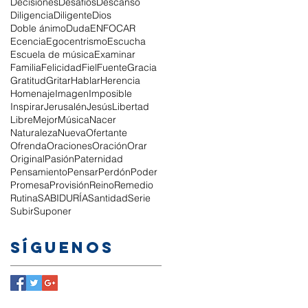
Decisiones
Desafíos
Descanso
Diligencia
Diligente
Dios
Doble ánimo
Duda
ENFOCAR
Ecencia
Egocentrismo
Escucha
Escuela de música
Examinar
Familia
Felicidad
Fiel
Fuente
Gracia
Gratitud
Gritar
Hablar
Herencia
Homenaje
Imagen
Imposible
Inspirar
Jerusalén
Jesús
Libertad
Libre
Mejor
Música
Nacer
Naturaleza
Nueva
Ofertante
Ofrenda
Oraciones
Oración
Orar
Original
Pasión
Paternidad
Pensamiento
Pensar
Perdón
Poder
Promesa
Provisión
Reino
Remedio
Rutina
SABIDURÍA
Santidad
Serie
Subir
Suponer
Síguenos