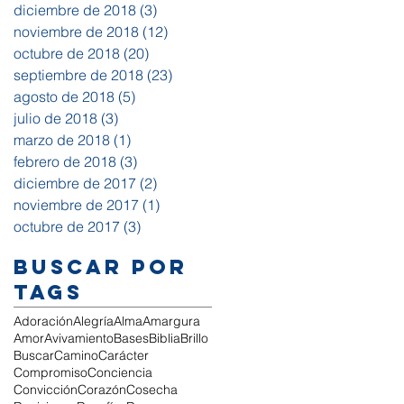
diciembre de 2018
(3)
3 entradas
noviembre de 2018
(12)
12 entradas
octubre de 2018
(20)
20 entradas
septiembre de 2018
(23)
23 entradas
agosto de 2018
(5)
5 entradas
julio de 2018
(3)
3 entradas
marzo de 2018
(1)
1 entrada
febrero de 2018
(3)
3 entradas
diciembre de 2017
(2)
2 entradas
noviembre de 2017
(1)
1 entrada
octubre de 2017
(3)
3 entradas
Buscar por
tags
Adoración
Alegría
Alma
Amargura
Amor
Avivamiento
Bases
Biblia
Brillo
Buscar
Camino
Carácter
Compromiso
Conciencia
Convicción
Corazón
Cosecha