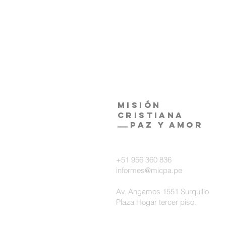
Misión
Cristiana
Paz y amor
+51 956 360 836
informes@micpa.pe
Av. Angamos 1551 Surquillo
Plaza Hogar tercer piso.