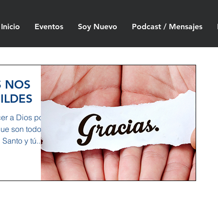
Inicio
Eventos
Soy Nuevo
Podcast / Mensajes
S NOS
ILDES
er a Dios por
que son todos
Santo y tú...