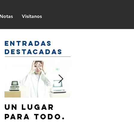
Notas
Visítanos
Entradas
destacadas
Un lugar
¿Cómo
para todo.
hablar de
Jesús a mi