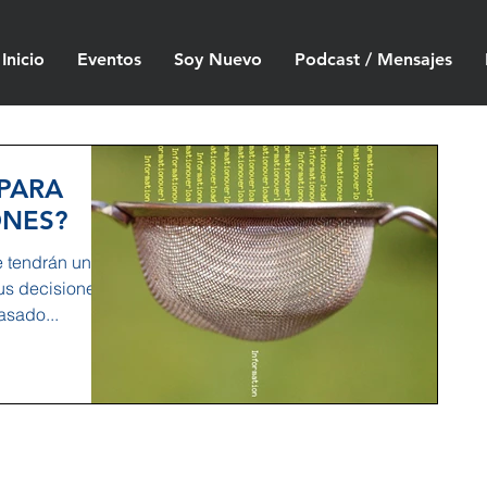
Inicio
Eventos
Soy Nuevo
Podcast / Mensajes
 PARA
ONES?
e tendrán un
us decisiones?
basado...