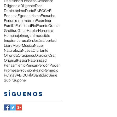
Decisiones
Desafíos
Descanso
Diligencia
Diligente
Dios
Doble ánimo
Duda
ENFOCAR
Ecencia
Egocentrismo
Escucha
Escuela de música
Examinar
Familia
Felicidad
Fiel
Fuente
Gracia
Gratitud
Gritar
Hablar
Herencia
Homenaje
Imagen
Imposible
Inspirar
Jerusalén
Jesús
Libertad
Libre
Mejor
Música
Nacer
Naturaleza
Nueva
Ofertante
Ofrenda
Oraciones
Oración
Orar
Original
Pasión
Paternidad
Pensamiento
Pensar
Perdón
Poder
Promesa
Provisión
Reino
Remedio
Rutina
SABIDURÍA
Santidad
Serie
Subir
Suponer
Síguenos