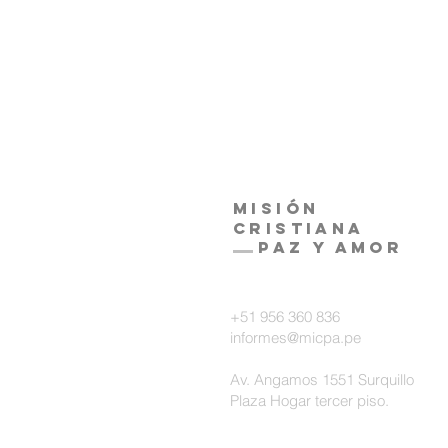
Misión
Cristiana
Paz y amor
+51 956 360 836
informes@micpa.pe
Av. Angamos 1551 Surquillo
Plaza Hogar tercer piso.