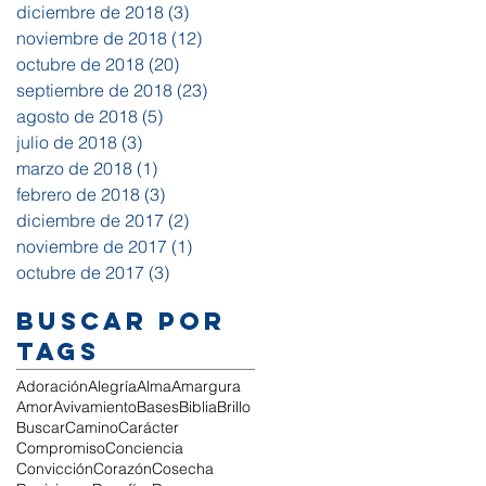
diciembre de 2018
(3)
3 entradas
noviembre de 2018
(12)
12 entradas
octubre de 2018
(20)
20 entradas
septiembre de 2018
(23)
23 entradas
agosto de 2018
(5)
5 entradas
julio de 2018
(3)
3 entradas
marzo de 2018
(1)
1 entrada
febrero de 2018
(3)
3 entradas
diciembre de 2017
(2)
2 entradas
noviembre de 2017
(1)
1 entrada
octubre de 2017
(3)
3 entradas
Buscar por
tags
Adoración
Alegría
Alma
Amargura
Amor
Avivamiento
Bases
Biblia
Brillo
Buscar
Camino
Carácter
Compromiso
Conciencia
Convicción
Corazón
Cosecha