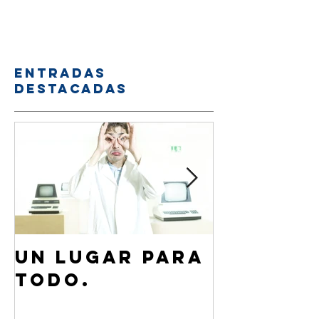
Entradas
destacadas
Un lugar para
¿Cómo 
todo.
de Jesú
familia