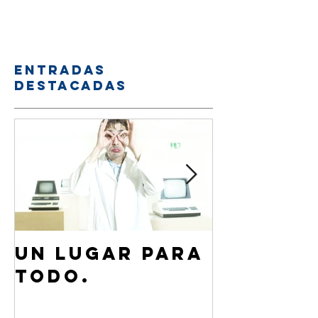
Entradas
destacadas
Un lugar para
¿Cómo 
todo.
de Jesú
familia