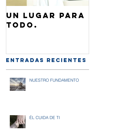
Un lugar para
¿Cómo 
todo.
de Jesú
familia
amigos
Entradas recientes
NUESTRO FUNDAMENTO
ÉL CUIDA DE TI