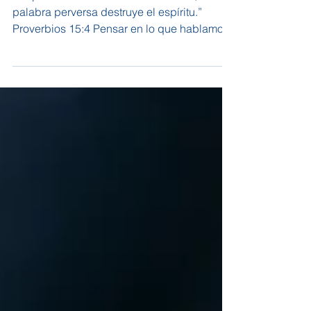
VIDA O MUERTE EN
NUESTRA LENGUA. Parte 2
“La palabra amable es árbol de vida; la
palabra perversa destruye el espíritu.”
Proverbios 15:4 Pensar en lo que hablamos
es tan...