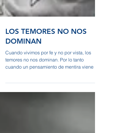
LOS TEMORES NO NOS
DOMINAN
Cuando vivimos por fe y no por vista, los
temores no nos dominan. Por lo tanto
cuando un pensamiento de mentira viene a
tu mente,...