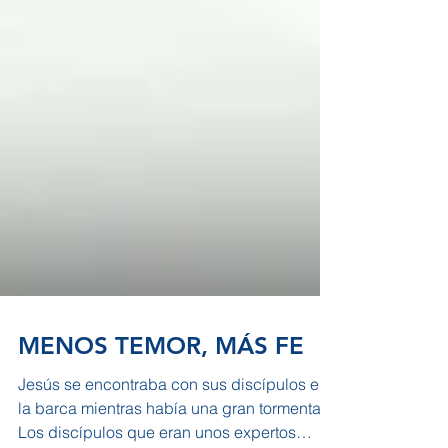
MENOS TEMOR, MÁS FE