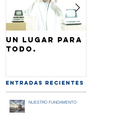
Un lugar para
¿Cómo 
todo.
de Jesú
familia
amigos
Entradas recientes
NUESTRO FUNDAMENTO