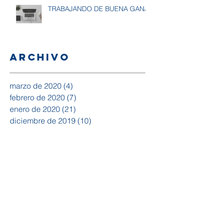
TRABAJANDO DE BUENA GANA
Archivo
marzo de 2020
(4)
4 entradas
febrero de 2020
(7)
7 entradas
enero de 2020
(21)
21 entradas
diciembre de 2019
(10)
10 entradas
noviembre de 2019
(18)
18 entradas
octubre de 2019
(20)
20 entradas
septiembre de 2019
(15)
15 entradas
agosto de 2019
(14)
14 entradas
julio de 2019
(15)
15 entradas
junio de 2019
(19)
19 entradas
mayo de 2019
(10)
10 entradas
abril de 2019
(4)
4 entradas