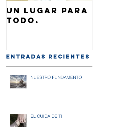
Un lugar para
¿Cómo 
todo.
de Jesú
familia
amigos
Entradas recientes
NUESTRO FUNDAMENTO
ÉL CUIDA DE TI