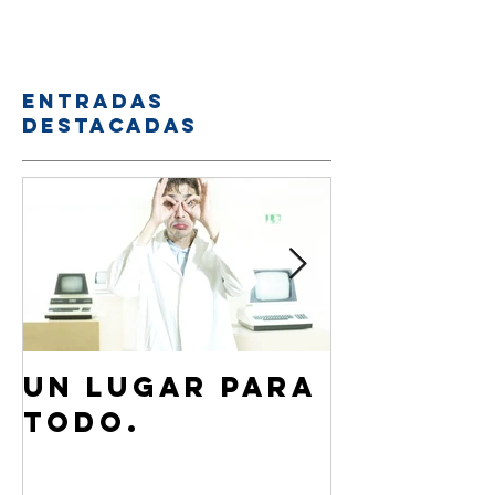
Entradas
destacadas
Un lugar para
¿Cómo 
todo.
de Jesú
familia
amigos