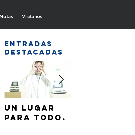
Notas
Visítanos
Entradas
destacadas
Un lugar
¿Cómo
para todo.
hablar de
Jesús a mi