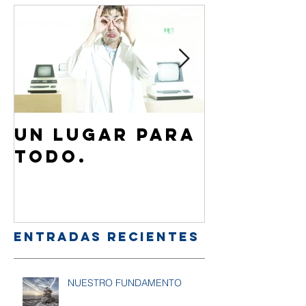
Un lugar para
¿Cómo 
todo.
de Jesú
familia
amigos
Entradas recientes
NUESTRO FUNDAMENTO