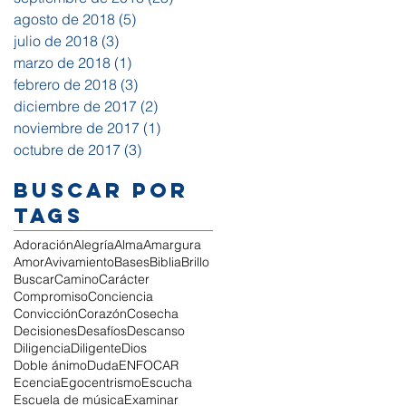
agosto de 2018
(5)
5 entradas
julio de 2018
(3)
3 entradas
marzo de 2018
(1)
1 entrada
febrero de 2018
(3)
3 entradas
diciembre de 2017
(2)
2 entradas
noviembre de 2017
(1)
1 entrada
octubre de 2017
(3)
3 entradas
Buscar por
tags
Adoración
Alegría
Alma
Amargura
Amor
Avivamiento
Bases
Biblia
Brillo
Buscar
Camino
Carácter
Compromiso
Conciencia
Convicción
Corazón
Cosecha
Decisiones
Desafíos
Descanso
Diligencia
Diligente
Dios
Doble ánimo
Duda
ENFOCAR
Ecencia
Egocentrismo
Escucha
Escuela de música
Examinar