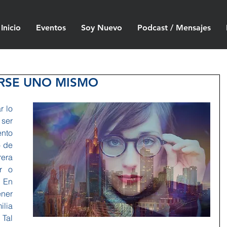
Inicio
Eventos
Soy Nuevo
Podcast / Mensajes
RSE UNO MISMO
 lo 
ser 
nto 
 de 
era 
r o 
 En 
er 
lia 
Tal 