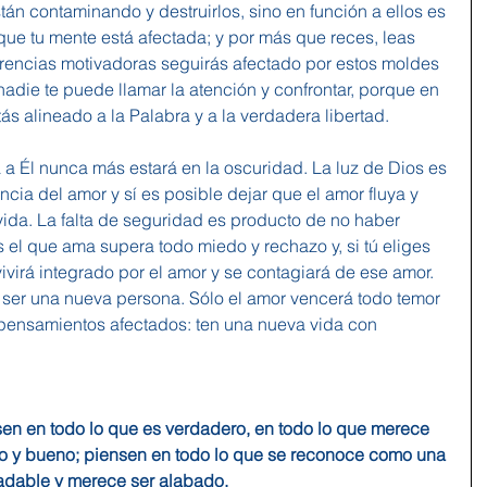
stán contaminando y destruirlos, sino en función a ellos es 
ue tu mente está afectada; y por más que reces, leas 
rencias motivadoras seguirás afectado por estos moldes 
adie te puede llamar la atención y confrontar, porque en 
tás alineado a la Palabra y a la verdadera libertad.
va a Él nunca más estará en la oscuridad. La luz de Dios es 
ncia del amor y sí es posible dejar que el amor fluya y 
vida. La falta de seguridad es producto de no haber 
 el que ama supera todo miedo y rechazo y, si tú eliges 
vivirá integrado por el amor y se contagiará de ese amor. 
 ser una nueva persona. Sólo el amor vencerá todo temor 
 pensamientos afectados: ten una nueva vida con 
en en todo lo que es verdadero, en todo lo que merece 
sto y bueno; piensen en todo lo que se reconoce como una 
gradable y merece ser alabado.