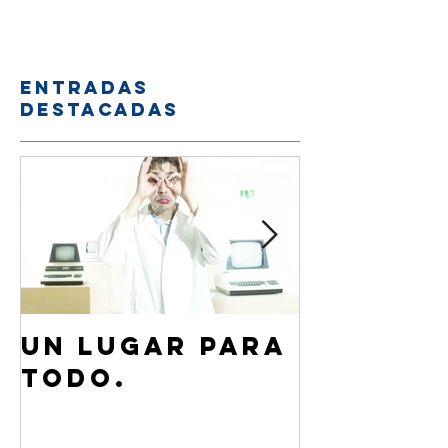
Entradas
destacadas
Un lugar para
¿Cómo 
todo.
de Jesú
familia
amigos