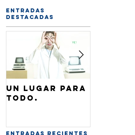
Entradas
destacadas
Un lugar para
¿Cómo 
todo.
de Jesú
familia
amigos
Entradas recientes