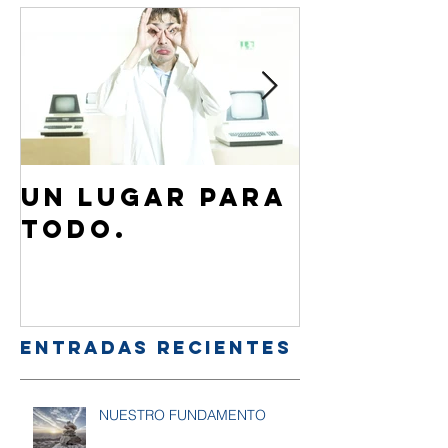
Un lugar para
¿Cómo 
todo.
de Jesú
familia
amigos
Entradas recientes
NUESTRO FUNDAMENTO