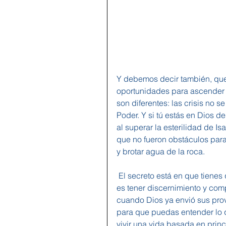
Y debemos decir también, que 
oportunidades para ascender y
son diferentes: las crisis no 
Poder. Y si tú estás en Dios 
al superar la esterilidad de I
que no fueron obstáculos para
y brotar agua de la roca.
 El secreto está en que tienes que creer y con un gran desafío de por medio: lo primero 
es tener discernimiento y co
cuando Dios ya envió sus provi
para que puedas entender lo qu
vivir una vida basada en princi