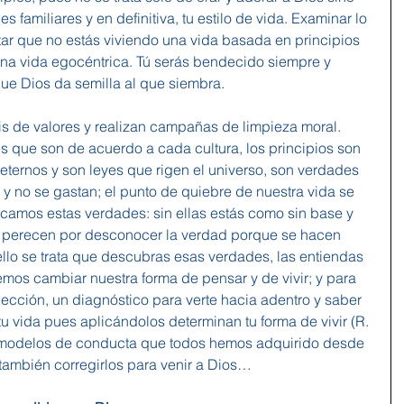
s familiares y en definitiva, tu estilo de vida. Examinar lo 
r que no estás viviendo una vida basada en principios 
 una vida egocéntrica. Tú serás bendecido siempre y 
ue Dios da semilla al que siembra.
is de valores y realizan campañas de limpieza moral. 
es que son de acuerdo a cada cultura, los principios son 
ternos y son leyes que rigen el universo, son verdades 
y no se gastan; el punto de quiebre de nuestra vida se 
amos estas verdades: sin ellas estás como sin base y 
 perecen por desconocer la verdad porque se hacen 
ello se trata que descubras esas verdades, las entiendas 
emos cambiar nuestra forma de pensar y de vivir; y para 
ección, un diagnóstico para verte hacia adentro y saber 
u vida pues aplicándolos determinan tu forma de vivir (R. 
n modelos de conducta que todos hemos adquirido desde 
también corregirlos para venir a Dios…