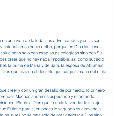
en una vida de fe todas las adversidades y crisis son 
 catapultarnos hacia arriba, porque en Dios las cosas 
se solucionan solo con terapias psicológicas sino con Su 
debes creer que no hay nada imposible, así como sucedió 
sabel, la prima de María y de Sara, la esposa de Abraham, 
 Dios que hizo en el desierto que caiga el maná del cielo 
mprender. Muchos andamos esperando y esperando, 
siones. Pídele a Dios que te quite la venda de tus ojos 
e Él tiene para ti; entonces lo segundo es atreverte a 
pios, pues no se trata solo de orar y adorar a Dios sino 