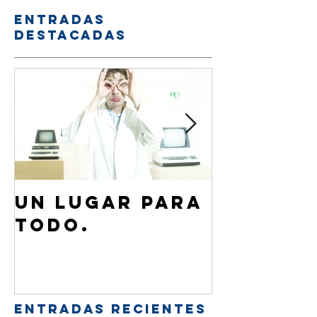
Entradas
destacadas
Un lugar para
¿Cómo 
todo.
de Jesú
familia
amigos
Entradas recientes