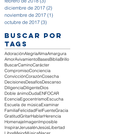
febrero de 2018
(3)
3 entradas
diciembre de 2017
(2)
2 entradas
noviembre de 2017
(1)
1 entrada
octubre de 2017
(3)
3 entradas
Buscar por
tags
Adoración
Alegría
Alma
Amargura
Amor
Avivamiento
Bases
Biblia
Brillo
Buscar
Camino
Carácter
Compromiso
Conciencia
Convicción
Corazón
Cosecha
Decisiones
Desafíos
Descanso
Diligencia
Diligente
Dios
Doble ánimo
Duda
ENFOCAR
Ecencia
Egocentrismo
Escucha
Escuela de música
Examinar
Familia
Felicidad
Fiel
Fuente
Gracia
Gratitud
Gritar
Hablar
Herencia
Homenaje
Imagen
Imposible
Inspirar
Jerusalén
Jesús
Libertad
Libre
Mejor
Música
Nacer