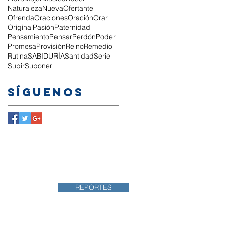
Naturaleza
Nueva
Ofertante
Ofrenda
Oraciones
Oración
Orar
Original
Pasión
Paternidad
Pensamiento
Pensar
Perdón
Poder
Promesa
Provisión
Reino
Remedio
Rutina
SABIDURÍA
Santidad
Serie
Subir
Suponer
Síguenos
PLATAFORMA
REPORTES