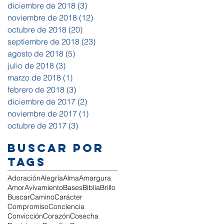
diciembre de 2018
(3)
3 entradas
noviembre de 2018
(12)
12 entradas
octubre de 2018
(20)
20 entradas
septiembre de 2018
(23)
23 entradas
agosto de 2018
(5)
5 entradas
julio de 2018
(3)
3 entradas
marzo de 2018
(1)
1 entrada
febrero de 2018
(3)
3 entradas
diciembre de 2017
(2)
2 entradas
noviembre de 2017
(1)
1 entrada
octubre de 2017
(3)
3 entradas
Buscar por
tags
Adoración
Alegría
Alma
Amargura
Amor
Avivamiento
Bases
Biblia
Brillo
Buscar
Camino
Carácter
Compromiso
Conciencia
Convicción
Corazón
Cosecha