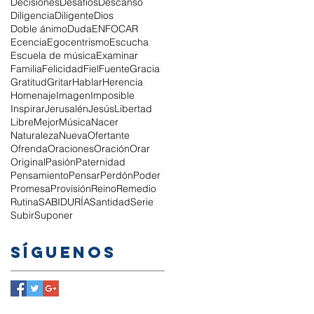
Decisiones
Desafíos
Descanso
Diligencia
Diligente
Dios
Doble ánimo
Duda
ENFOCAR
Ecencia
Egocentrismo
Escucha
Escuela de música
Examinar
Familia
Felicidad
Fiel
Fuente
Gracia
Gratitud
Gritar
Hablar
Herencia
Homenaje
Imagen
Imposible
Inspirar
Jerusalén
Jesús
Libertad
Libre
Mejor
Música
Nacer
Naturaleza
Nueva
Ofertante
Ofrenda
Oraciones
Oración
Orar
Original
Pasión
Paternidad
Pensamiento
Pensar
Perdón
Poder
Promesa
Provisión
Reino
Remedio
Rutina
SABIDURÍA
Santidad
Serie
Subir
Suponer
Síguenos