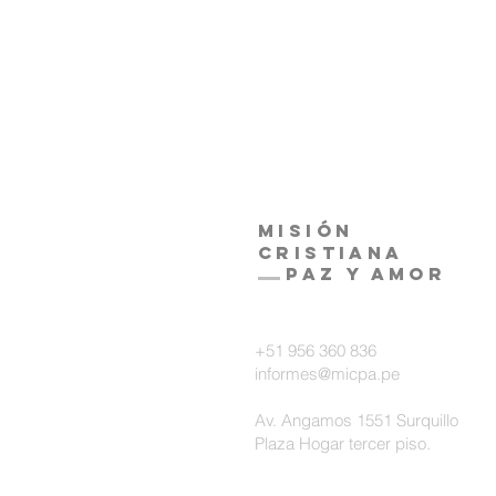
Misión
Cristiana
Paz y amor
+51 956 360 836
informes@micpa.pe
Av. Angamos 1551 Surquillo
Plaza Hogar tercer piso.