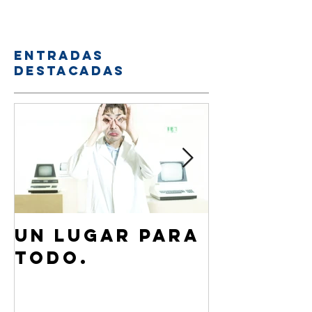
Entradas
destacadas
Un lugar para
¿Cómo 
todo.
de Jesú
familia
amigos