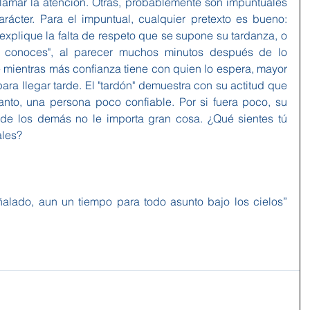
llamar la atención. Otras, probablemente son impuntuales 
rácter. Para el impuntual, cualquier pretexto es bueno: 
xplique la falta de respeto que se supone su tardanza, o 
e conoces", al parecer muchos minutos después de lo 
mientras más confianza tiene con quien lo espera, mayor 
para llegar tarde. El "tardón" demuestra con su actitud que 
anto, una persona poco confiable. Por si fuera poco, su 
 de los demás no le importa gran cosa. ¿Qué sientes tú 
ales?
alado, aun un tiempo para todo asunto bajo los cielos” 