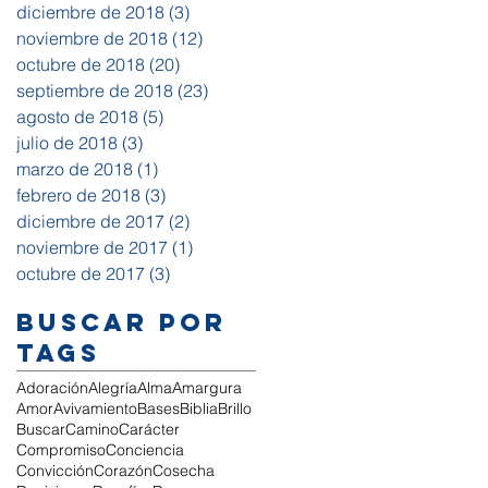
diciembre de 2018
(3)
3 entradas
noviembre de 2018
(12)
12 entradas
octubre de 2018
(20)
20 entradas
septiembre de 2018
(23)
23 entradas
agosto de 2018
(5)
5 entradas
julio de 2018
(3)
3 entradas
marzo de 2018
(1)
1 entrada
febrero de 2018
(3)
3 entradas
diciembre de 2017
(2)
2 entradas
noviembre de 2017
(1)
1 entrada
octubre de 2017
(3)
3 entradas
Buscar por
tags
Adoración
Alegría
Alma
Amargura
Amor
Avivamiento
Bases
Biblia
Brillo
Buscar
Camino
Carácter
Compromiso
Conciencia
Convicción
Corazón
Cosecha