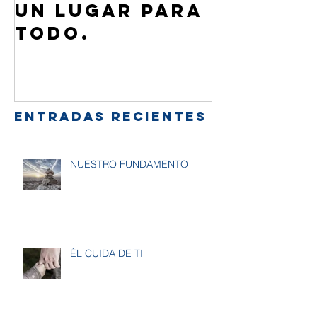
Un lugar para
¿Cómo 
todo.
de Jesú
familia
amigos
Entradas recientes
NUESTRO FUNDAMENTO
ÉL CUIDA DE TI