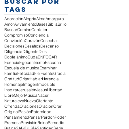
Buscar por
tags
Adoración
Alegría
Alma
Amargura
Amor
Avivamiento
Bases
Biblia
Brillo
Buscar
Camino
Carácter
Compromiso
Conciencia
Convicción
Corazón
Cosecha
Decisiones
Desafíos
Descanso
Diligencia
Diligente
Dios
Doble ánimo
Duda
ENFOCAR
Ecencia
Egocentrismo
Escucha
Escuela de música
Examinar
Familia
Felicidad
Fiel
Fuente
Gracia
Gratitud
Gritar
Hablar
Herencia
Homenaje
Imagen
Imposible
Inspirar
Jerusalén
Jesús
Libertad
Libre
Mejor
Música
Nacer
Naturaleza
Nueva
Ofertante
Ofrenda
Oraciones
Oración
Orar
Original
Pasión
Paternidad
Pensamiento
Pensar
Perdón
Poder
Promesa
Provisión
Reino
Remedio
Rutina
SABIDURÍA
Santidad
Serie