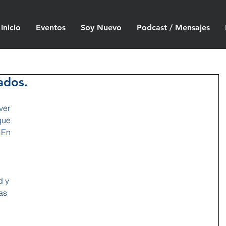
Inicio
Eventos
Soy Nuevo
Podcast / Mensajes
ados.
ver 
que 
 En 
d y 
as 