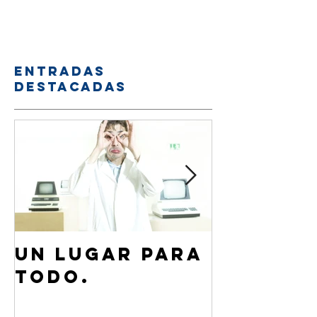
Entradas
destacadas
Un lugar para
¿Cómo 
todo.
de Jesú
familia